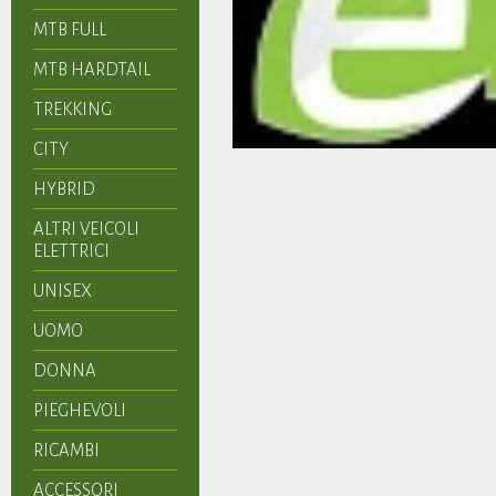
MTB FULL
MTB HARDTAIL
TREKKING
CITY
HYBRID
ALTRI VEICOLI
ELETTRICI
UNISEX
UOMO
DONNA
PIEGHEVOLI
RICAMBI
ACCESSORI