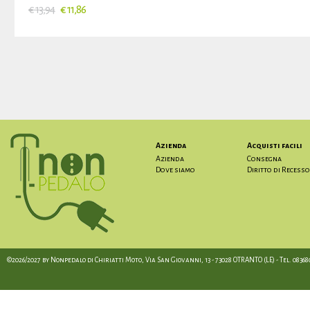
€ 13,94
€ 11,86
Azienda
Acquisti facili
Azienda
Consegna
Dove siamo
Diritto di Recesso
©2026/2027 by Nonpedalo di Chiriatti Moto, Via San Giovanni, 13 - 73028 OTRANTO (LE) - Tel. 08368012