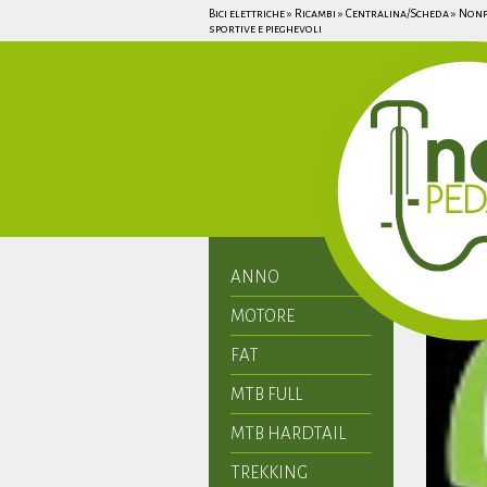
Bici elettriche » Ricambi » Centralina/Scheda » Nonp
sportive e pieghevoli
ANNO
MOTORE
FAT
MTB FULL
MTB HARDTAIL
TREKKING