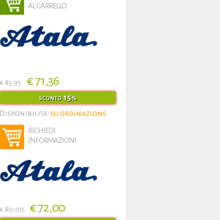
AL CARRELLO
€ 71,36
€ 83,95
15
SCONTO
%
Disponibilità:
su ordinazione
RICHIEDI
INFORMAZIONI
€ 72,00
€ 80,00