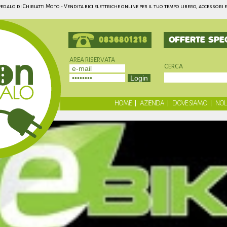
edalo di Chiriatti Moto - Vendita bici elettriche online per il tuo tempo libero, accessori 
0836801218
OFFERTE SPEC
AREA RISERVATA
CERCA
Registrati
Non hai un account?
HOME
AZIENDA
DOVE SIAMO
NOL