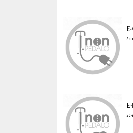
E
Sch
E-
Sch