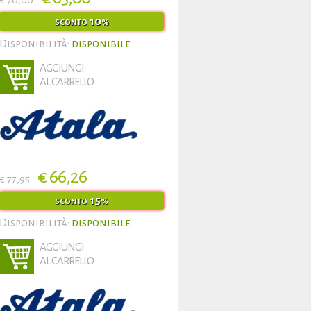
€ 70,00
10
SCONTO
%
Disponibilità:
disponibile
AGGIUNGI
AL CARRELLO
€ 66,26
€ 77,95
15
SCONTO
%
Disponibilità:
disponibile
AGGIUNGI
AL CARRELLO