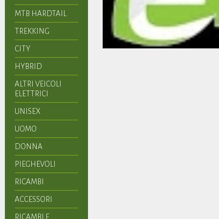
MTB HARDTAIL
TREKKING
CITY
HYBRID
ALTRI VEICOLI
ELETTRICI
UNISEX
UOMO
DONNA
PIEGHEVOLI
RICAMBI
ACCESSORI
RICAMBI E