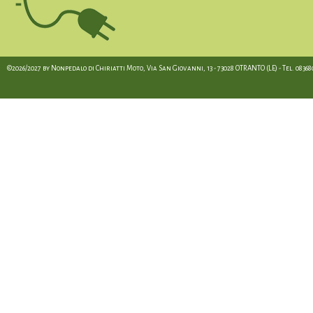
©2026/2027 by Nonpedalo di Chiriatti Moto, Via San Giovanni, 13 - 73028 OTRANTO (LE) - Tel. 08368012