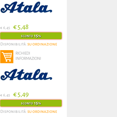
€ 5,48
€ 6,45
15
SCONTO
%
Disponibilità:
su ordinazione
RICHIEDI
INFORMAZIONI
€ 5,49
€ 6,45
15
SCONTO
%
Disponibilità:
su ordinazione