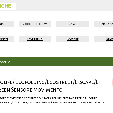
ICHE
ria
Blocchetti chiave
Cambi
Carica ba
gneti
Leve freno
Motore
Ruo
odotto
olife/ Ecofolding/Ecostreet/E-Scape/E-
reen Sensore movimento
sore movimento completo di staffa per bicicletta elettrica Ecolife,
folding, Ecostreet, E-Green, Atala. Compatiile anche con modello E-Run