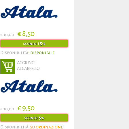
€ 8,50
€ 10,00
15
SCONTO
%
Disponibilità:
disponibile
AGGIUNGI
AL CARRELLO
€ 9,50
€ 10,00
5
SCONTO
%
Disponibilità:
su ordinazione