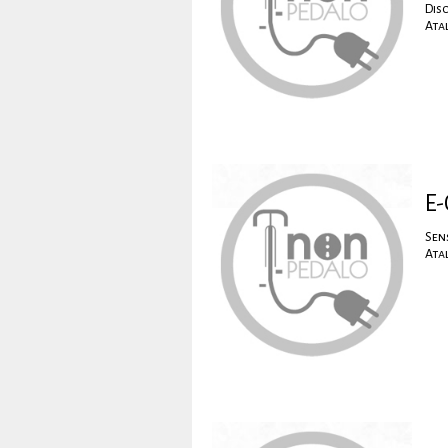
Dis
Ata
E-
Sen
Ata