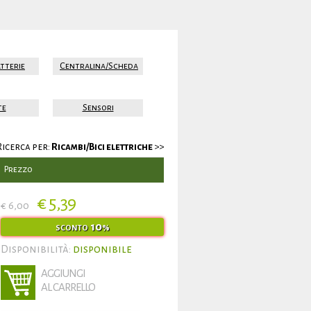
tterie
Centralina/Scheda
te
Sensori
Ricerca per:
Ricambi/Bici elettriche
>>
Prezzo
€ 5,39
€ 6,00
10
SCONTO
%
Disponibilità:
disponibile
AGGIUNGI
AL CARRELLO