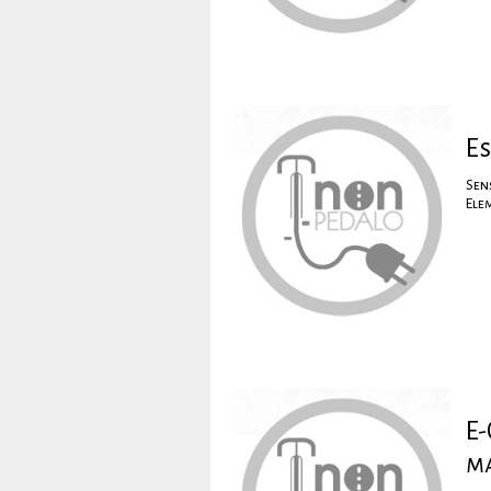
E
Sen
Ele
E-
m