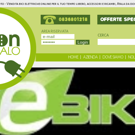
to - Vendita bici elettriche online per il tuo tempo libero, accessori e ricambi, Atala da d
0836801218
OFFERTE SPEC
AREA RISERVATA
CERCA
Registrati
Non hai un account?
HOME
AZIENDA
DOVE SIAMO
NOL