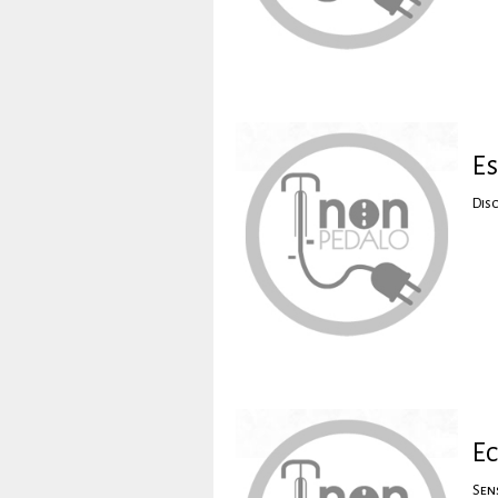
Es
Dis
E
Sen