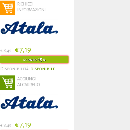
RICHIEDI
INFORMAZIONI
€ 7,19
€ 8,45
15
SCONTO
%
Disponibilità:
disponibile
AGGIUNGI
AL CARRELLO
€ 7,19
€ 8,45