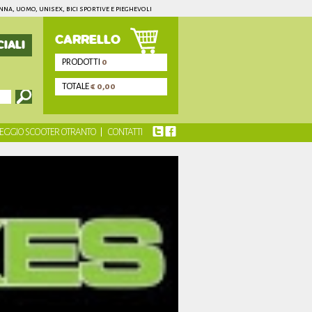
onna, uomo, unisex, bici sportive e pieghevoli
CARRELLO
IALI
PRODOTTI
0
TOTALE
€ 0,00
EGGIO SCOOTER OTRANTO
CONTATTI