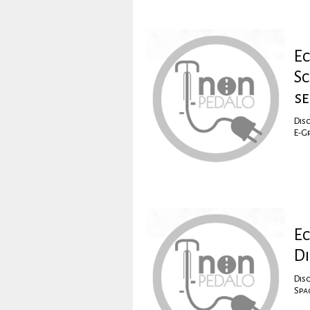
Ec
Sc
s
Disc
E-Gr
Ec
Di
Disc
Spa