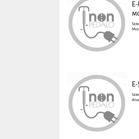
E-
m
Sen
Miss
E-
Sen
Ata