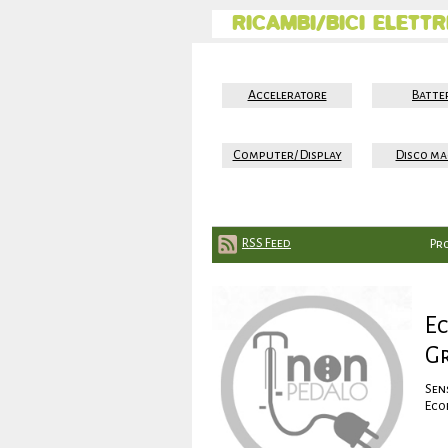
RICAMBI/BICI ELETTR
Acceleratore
Batte
Computer/ Display
Disco ma
RSS Feed
Pr
Ec
G
Sen
Eco