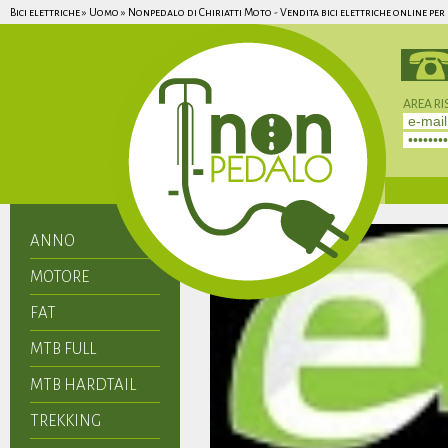
Bici elettriche » Uomo » Nonpedalo di Chiriatti Moto - Vendita bici elettriche online per 
AREA RI
Non hai 
ANNO
MOTORE
FAT
MTB FULL
MTB HARDTAIL
TREKKING