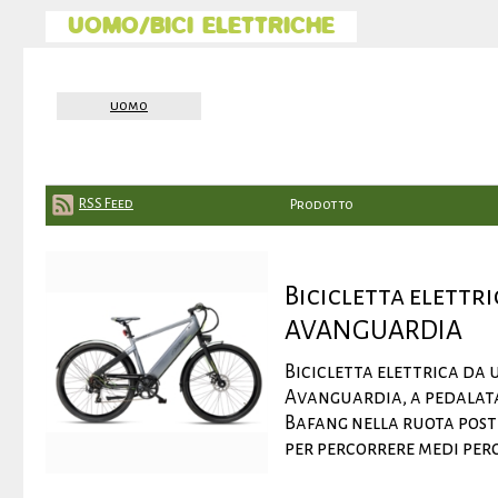
UOMO/BICI ELETTRICHE
uomo
RSS Feed
Prodotto
Bicicletta elett
AVANGUARDIA
Bicicletta elettrica da
Avanguardia, a pedalata
Bafang nella ruota post
per percorrere medi perco