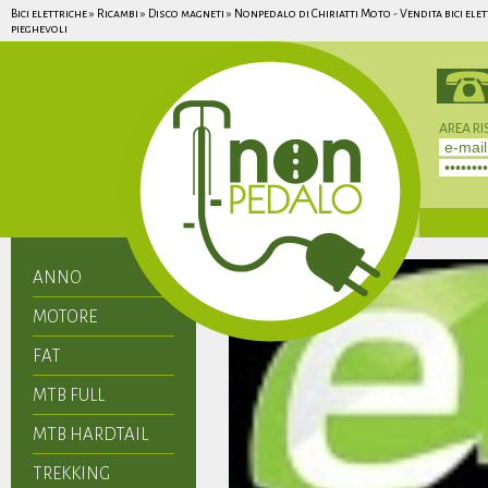
Bici elettriche » Ricambi » Disco magneti » Nonpedalo di Chiriatti Moto - Vendita bici ele
pieghevoli
AREA RI
Non hai 
ANNO
MOTORE
FAT
MTB FULL
MTB HARDTAIL
TREKKING