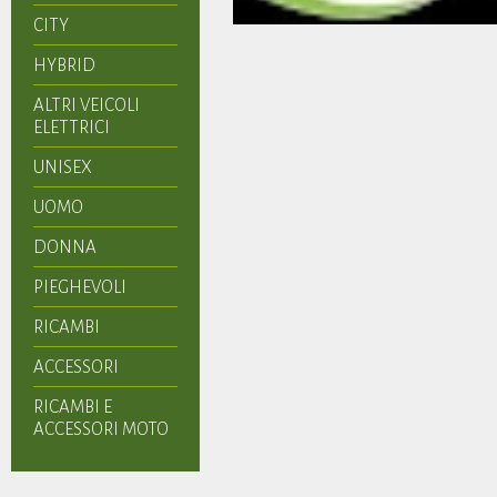
CITY
HYBRID
ALTRI VEICOLI
ELETTRICI
UNISEX
UOMO
DONNA
PIEGHEVOLI
RICAMBI
ACCESSORI
RICAMBI E
ACCESSORI MOTO