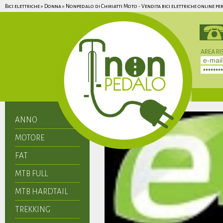
Bici elettriche » Donna » Nonpedalo di Chiriatti Moto - Vendita bici elettriche online per
AREA RI
Non hai 
ANNO
MOTORE
FAT
MTB FULL
MTB HARDTAIL
TREKKING