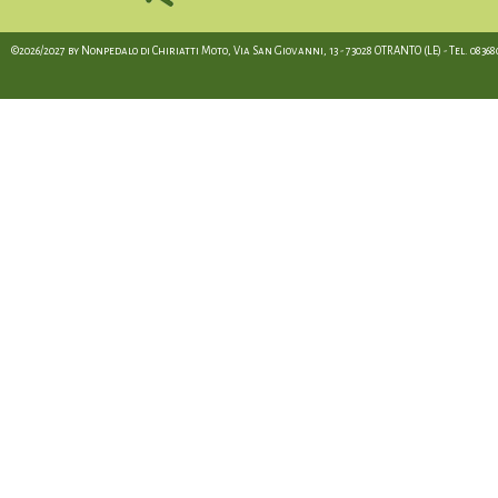
©2026/2027 by Nonpedalo di Chiriatti Moto, Via San Giovanni, 13 - 73028 OTRANTO (LE) - Tel. 08368012