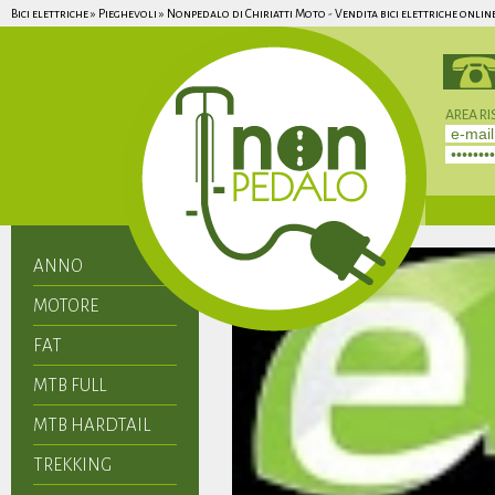
Bici elettriche » Pieghevoli » Nonpedalo di Chiriatti Moto - Vendita bici elettriche onlin
AREA RI
Non hai 
ANNO
MOTORE
FAT
MTB FULL
MTB HARDTAIL
TREKKING