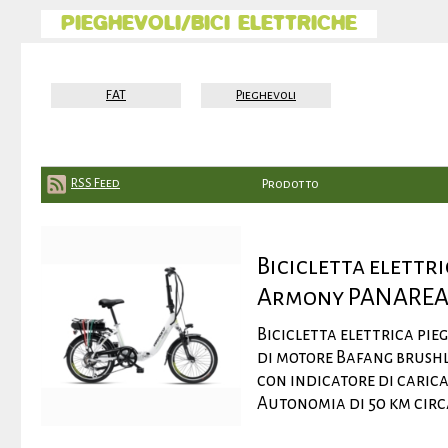
PIEGHEVOLI/BICI ELETTRICHE
FAT
Pieghevoli
RSS Feed
Prodotto
Bicicletta elettr
Armony PANARE
Bicicletta elettrica pi
di motore Bafang brushl
con indicatore di carica
Autonomia di 50 km circa,