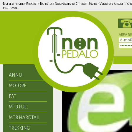
Bici elettriche » Ricambi » Batteria » Nonpedalo di Chiriatti Moto - Vendita bici elettrich
pieghevoli
AREA RI
Non hai 
ANNO
MOTORE
FAT
MTB FULL
MTB HARDTAIL
TREKKING