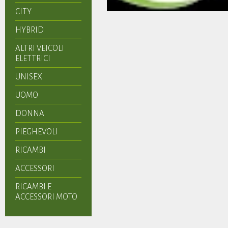
CITY
HYBRID
ALTRI VEICOLI
ELETTRICI
UNISEX
UOMO
DONNA
PIEGHEVOLI
RICAMBI
ACCESSORI
RICAMBI E
ACCESSORI MOTO