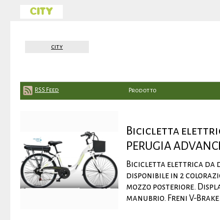
CITY
city
RSS Feed
Prodotto
Bicicletta elett
PERUGIA ADVANC
Bicicletta elettrica d
disponibile in 2 coloraz
mozzo posteriore. Displa
manubrio. Freni V-Brake. 