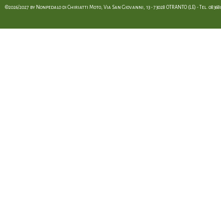
©2026/2027 by Nonpedalo di Chiriatti Moto, Via San Giovanni, 13 - 73028 OTRANTO (LE) - Tel. 08368012