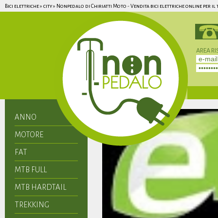
Bici elettriche » city » Nonpedalo di Chiriatti Moto - Vendita bici elettriche online per i
AREA RI
Non hai 
ANNO
MOTORE
FAT
MTB FULL
MTB HARDTAIL
TREKKING